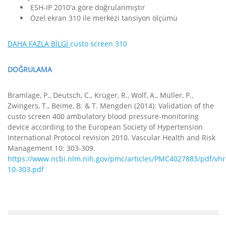
ESH-IP 2010'a göre doğrulanmıştır
Özel ekran 310 ile merkezi tansiyon ölçümü
DAHA FAZLA BİLGİ
custo screen 310
DOĞRULAMA
Bramlage, P., Deutsch, C., Krüger, R., Wolf, A., Müller, P.,
Zwingers, T., Beime, B. & T. Mengden (2014): Validation of the
custo screen 400 ambulatory blood pressure-monitoring
device according to the European Society of Hypertension
International Protocol revision 2010. Vascular Health and Risk
Management 10: 303-309.
https://www.ncbi.nlm.nih.gov/pmc/articles/PMC4027883/pdf/vh
10-303.pdf