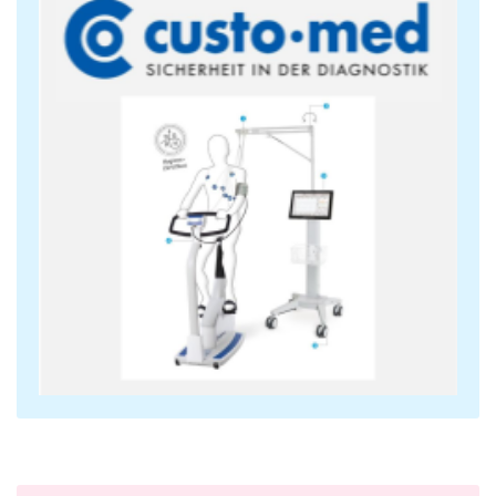
Normal EKG Test Sistemleri
Normal/Efor Test EKG Cihazları
Hastane Bilgi Yönetim Sistemi
Kardiyak Rehabilitasyon Sistemleri
Uyku Apne Sistem
Spirometre
E-Sağlık