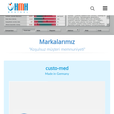
Markalarımız
"Koşulsuz müşteri memnuniyeti"
custo-med
custo-med
Made in Germany
Ürünlerimiz
Holter EKG Sistemleri
Kombin Holter Sistem
Holter Tansiyon Sistem
Efor EKG Test Sistemleri