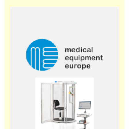
Yazılım
Nebulizatör
PC Spirometre
CO Difüzyon Test
Body Pletismograf