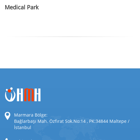
Medical Park
Marmara Bölge:
Bağlarbaşı Mah. Özfırat Sok.No:14 , PK:34844 Maltepe /
İstanbul