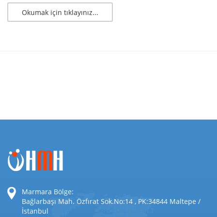
Okumak için tıklayınız...
Marmara Bölge:
Bağlarbaşı Mah. Özfırat Sok.No:14 , PK:34844 Maltepe /
İstanbul