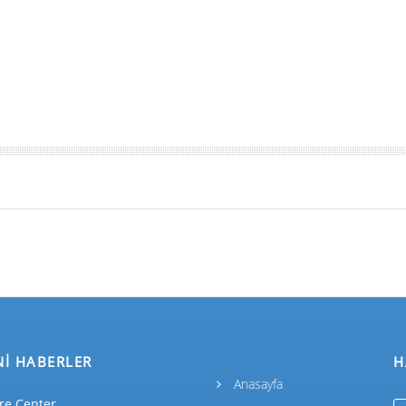
Nİ HABERLER
H
Anasayfa
re Center