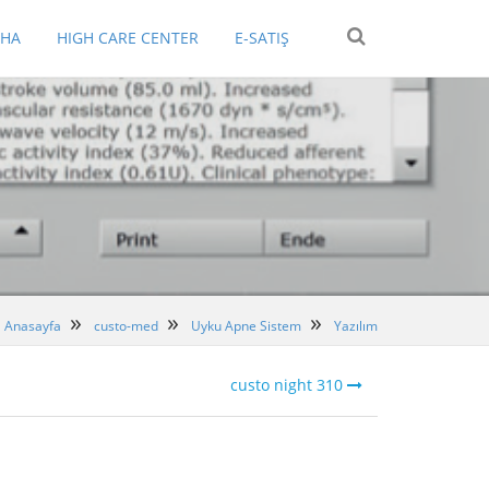
EHA
HIGH CARE CENTER
E-SATIŞ
Anasayfa
custo-med
Uyku Apne Sistem
Yazılım
custo night 310