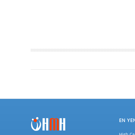
EN YE
High Ca