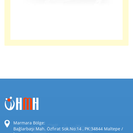
Marmara Bölge:
Bağlarbaşı Mah. Özfırat Sok.No:14 , PK:34844 Maltepe /